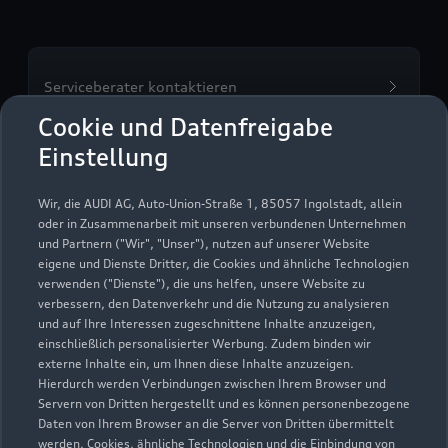
Serviceberater kontaktieren
Cookie und Datenfreigabe
Einstellung
Servicetermin vereinbaren
Wir, die AUDI AG, Auto-Union-Straße 1, 85057 Ingolstadt, allein
oder in Zusammenarbeit mit unseren verbundenen Unternehmen
und Partnern ("Wir", "Unser"), nutzen auf unserer Website
eigene und Dienste Dritter, die Cookies und ähnliche Technologien
verwenden ("Dienste"), die uns helfen, unsere Website zu
Autohaus Niggemeier
verbessern, den Datenverkehr und die Nutzung zu analysieren
und auf Ihre Interessen zugeschnittene Inhalte anzuzeigen,
GmbH & Co KG
einschließlich personalisierter Werbung. Zudem binden wir
externe Inhalte ein, um Ihnen diese Inhalte anzuzeigen.
Servicepartner
e-tron
Hierdurch werden Verbindungen zwischen Ihrem Browser und
Servern von Dritten hergestellt und es können personenbezogene
Daten von Ihrem Browser an die Server von Dritten übermittelt
werden. Cookies, ähnliche Technologien und die Einbindung von